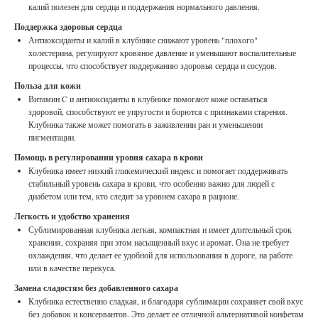
калий полезен для сердца и поддержания нормального давления.
Поддержка здоровья сердца
Антиоксиданты и калий в клубнике снижают уровень "плохого"
холестерина, регулируют кровяное давление и уменьшают воспалительные
процессы, что способствует поддержанию здоровья сердца и сосудов.
Польза для кожи
Витамин C и антиоксиданты в клубнике помогают коже оставаться
здоровой, способствуют ее упругости и борются с признаками старения.
Клубника также может помогать в заживлении ран и уменьшении
пигментации.
Помощь в регулировании уровня сахара в крови
Клубника имеет низкий гликемический индекс и помогает поддерживать
стабильный уровень сахара в крови, что особенно важно для людей с
диабетом или тем, кто следит за уровнем сахара в рационе.
Легкость и удобство хранения
Сублимированная клубника легкая, компактная и имеет длительный срок
хранения, сохраняя при этом насыщенный вкус и аромат. Она не требует
охлаждения, что делает ее удобной для использования в дороге, на работе
или в качестве перекуса.
Замена сладостям без добавленного сахара
Клубника естественно сладкая, и благодаря сублимации сохраняет свой вкус
без добавок и консервантов. Это делает ее отличной альтернативой конфетам