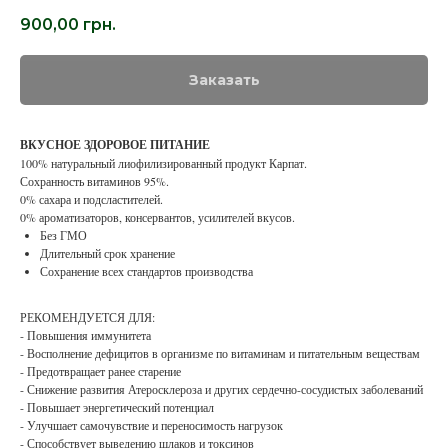
900,00
грн.
Заказать
ВКУСНОЕ ЗДОРОВОЕ ПИТАНИЕ
100% натуральный лиофилизированный продукт Карпат.
Сохранность витаминов 95%.
0% сахара и подсластителей.
0% ароматизаторов, консервантов, усилителей вкусов.
Без ГМО
Длительный срок хранение
Сохранение всех стандартов производства
РЕКОМЕНДУЕТСЯ ДЛЯ:
- Повышения иммунитета
- Восполнение дефицитов в организме по витаминам и питательным веществам
- Предотвращает ранее старение
- Снижение развития Атеросклероза и других сердечно-сосудистых заболеваний
- Повышает энергетический потенциал
- Улучшает самочувствие и переносимость нагрузок
- Способствует выведению шлаков и токсинов