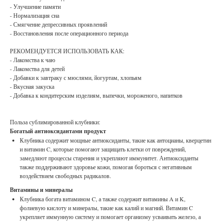
- Улучшение памяти
- Нормализация сна
- Смягчение депрессивных проявлений
- Восстановления после операционного периода
РЕКОМЕНДУЕТСЯ ИСПОЛЬЗОВАТЬ КАК:
- Лакомства к чаю
- Лакомства для детей
- Добавки к завтраку с мюслями, йогуртам, хлопьям
- Вкусная закуска
- Добавка к кондитерским изделиям, выпечки, мороженого, напитков
Польза сублимированной клубники:
Богатый антиоксидантами продукт
Клубника содержит мощные антиоксиданты, такие как антоцианы, кверцетин
и витамин C, которые помогают защищать клетки от повреждений,
замедляют процессы старения и укрепляют иммунитет. Антиоксиданты
также поддерживают здоровье кожи, помогая бороться с негативным
воздействием свободных радикалов.
Витамины и минералы
Клубника богата витамином C, а также содержит витамины A и K,
фолиевую кислоту и минералы, такие как калий и магний. Витамин C
укрепляет иммунную систему и помогает организму усваивать железо, а